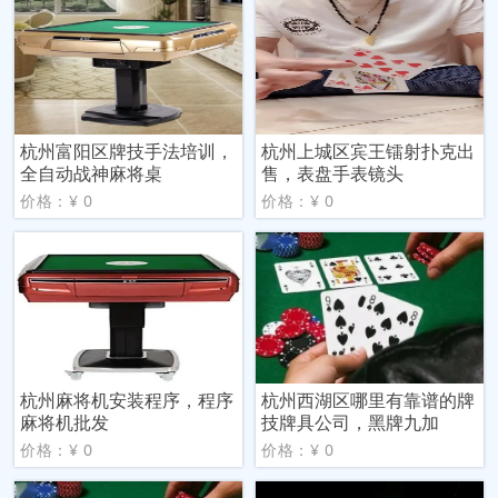
杭州富阳区牌技手法培训，
杭州上城区宾王镭射扑克出
全自动战神麻将桌
售，表盘手表镜头
价格：¥ 0
价格：¥ 0
杭州麻将机安装程序，程序
杭州西湖区哪里有靠谱的牌
麻将机批发
技牌具公司，黑牌九加
价格：¥ 0
价格：¥ 0