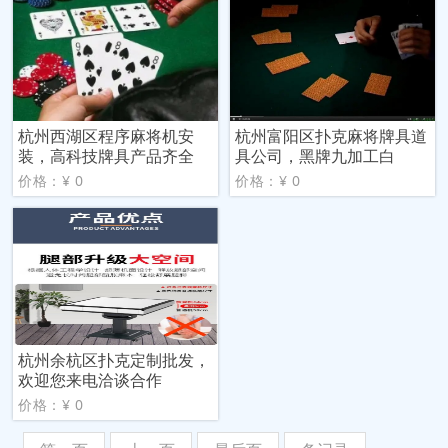
杭州西湖区程序麻将机安
杭州富阳区扑克麻将牌具道
装，高科技牌具产品齐全
具公司，黑牌九加工白
价格：¥ 0
价格：¥ 0
杭州余杭区扑克定制批发，
欢迎您来电洽谈合作
价格：¥ 0