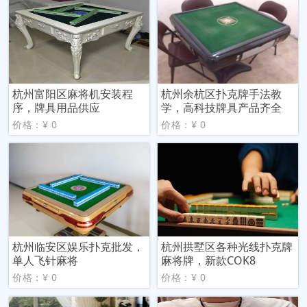
杭州富阳区麻将机安装程
杭州余杭区扑克牌手法教
序，牌具用品供应
学，高科技牌具产品齐全
价格：¥ 0
价格：¥ 0
杭州临安区娱乐扑克批发，
杭州拱墅区各种光线扑克牌
单人飞针麻将
麻将牌，新款COK8
价格：¥ 0
价格：¥ 0