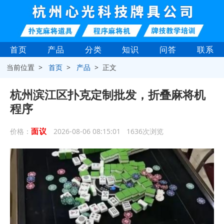
首页
产品
分类
知识
问答
联系
当前位置 >
首页
>
产品
> 正文
杭州滨江区扑克定制批发，折叠麻将机
程序
面议
价格：
2026-08-06 08:15:01 1636次浏览