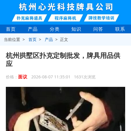
首页
产品
分类
知识
问答
联系
当前位置 >
首页
>
产品
> 正文
杭州拱墅区扑克定制批发，牌具用品供
应
面议
价格：
2026-08-07 11:35:01 1631次浏览