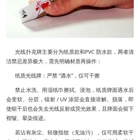
光线扑克牌主要分为纸质款和PVC 防水款，两者清
洁禁忌差异极大，需先明确材质再操作：
纸质光线牌：严禁 “遇水”，仅可干擦
禁止水洗、用湿纸巾擦拭、浸泡，纸质牌面遇水后
会变软、分层，镭射 / UV 涂层会直接溶解、脱落，即
使晾干后也会失去光线反射或荧光效果，且牌面会留下
褶皱、晕染痕迹。
若沾有灰尘、轻微指纹（无油污），仅可用柔软干