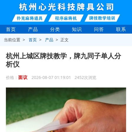
首页
产品
分类
知识
问答
联系
当前位置 >
首页
>
产品
> 正文
杭州上城区牌技教学，牌九同子单人分
析仪
面议
价格：
2026-08-07 01:19:01 2452次浏览