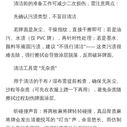
清洁前的准备工作可减少二次损伤，需注意两点：
先确认污渍类型，不盲目清洁
若牌面是灰尘、干燥指纹，直接干擦即可；若是油
污、水渍（仅 PVC 牌），再针对性处理；若是墨水、
颜料等顽固污渍，建议 “不强行清洁”—— 这类污渍很
难去除，强行擦拭会导致涂层脱落，反而破坏牌面。
清洁工具需 “无杂质”
用于清洁的干布 / 湿布需提前检查，确保无灰尘、
沙粒等杂质（可先在衣服上蹭一下再用），避免杂质随
擦拭过程划伤牌面涂层。
听碰撞声音：将两枚麻将牌轻轻碰撞，真品骨质麻
将牌会发出清脆悦耳的 “叮当” 声，余音悠长。而仿制