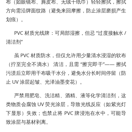
布（如眼镜布、麂皮布、无绒干纸巾）轻轻擦拭，擦拭
方向需沿牌面纹路（避免来回摩擦，防止涂层磨损产生
划痕）。
PVC 材质光线牌：可局部湿擦，但忌 “过度接触水 /
清洁剂”
虽 PVC 材质防水，但仅允许用少量清水浸湿的软布
（拧至完全不滴水） 清洁，且需 “擦完即干”—— 擦拭
污渍后立即用干布吸干水分，避免水分长时间停留（防
止 UV 涂层起皱、光泽油墨变花）。
严禁用肥皂、洗洁精、酒精、液等化学清洁剂，这
类物质会腐蚀 UV 荧光涂层，导致光线反应（如紫光灯
下显形）失效；也禁止将 PVC 牌浸泡在水中，可能导
致涂层与基材剥离。